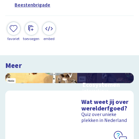
Beestenbrigade
favoriet
toevoegen
embed
Meer
Ecosystemen
Interactieve
schoolplaat over de
Wat weet jij over
Veluwe
werelderfgoed?
Quiz over unieke
plekken in Nederland
Schoolplaat