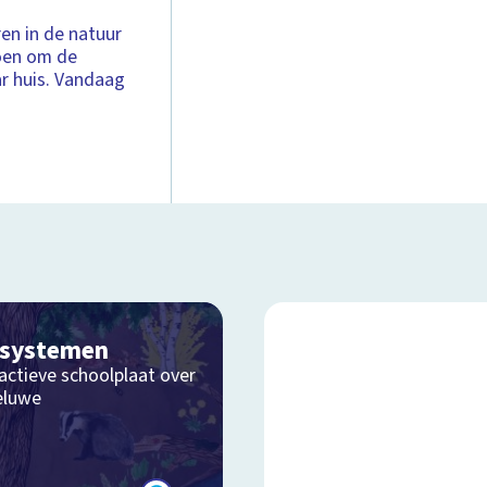
n in de natuur
oen om de
r huis. Vandaag
osystemen
actieve schoolplaat over
eluwe