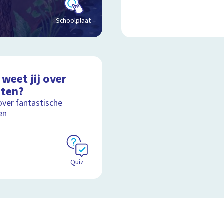
Schoolplaat
weet jij over
nten?
over fantastische
en
Quiz