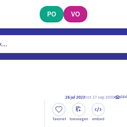
PO
VO
584
26 jul 2023
tot 27 sep 2030
favoriet
toevoegen
embed