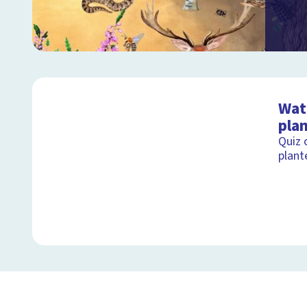
Wat 
pla
Quiz 
plant