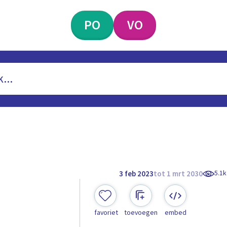
PO
VO
5.1k
3 feb 2023
tot 1 mrt 2030
favoriet
toevoegen
embed