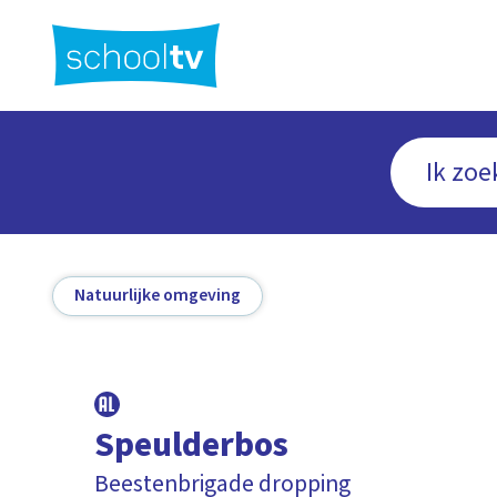
Ga
naar
hoofdinhoud
Natuurlijke omgeving
Speulderbos
Beestenbrigade dropping