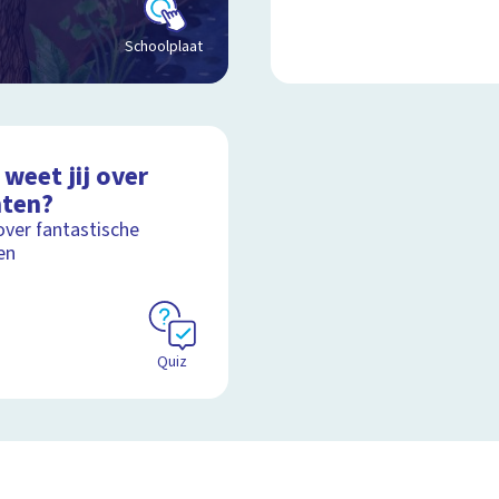
Schoolplaat
weet jij over
nten?
over fantastische
en
Quiz