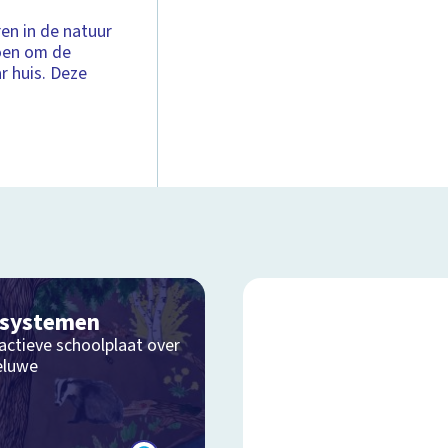
n in de natuur
oen om de
r huis. Deze
osystemen
actieve schoolplaat over
eluwe