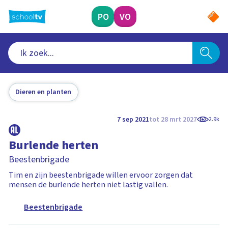
Ga
naar
PO
VO
hoofdinhoud
Dieren en planten
7 sep 2021
tot 28 mrt 2027
2.9k
Burlende herten
Beestenbrigade
Tim en zijn beestenbrigade willen ervoor zorgen dat
mensen de burlende herten niet lastig vallen.
Beestenbrigade