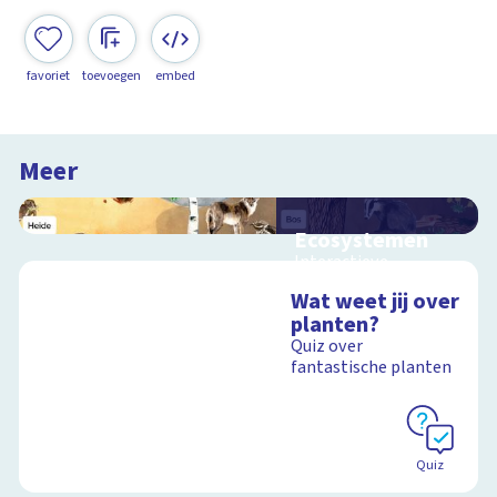
favoriet
toevoegen
embed
Meer
Ecosystemen
Interactieve
schoolplaat over de
Wat weet jij over
Veluwe
planten?
Quiz over
fantastische planten
Schoolplaat
Quiz