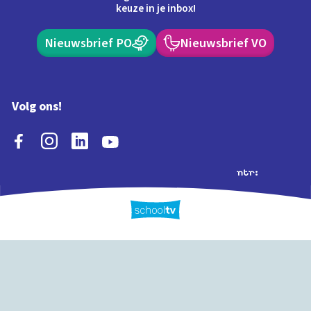
keuze in je inbox!
Nieuwsbrief PO
Nieuwsbrief VO
Volg ons!
Extra's
Schooltv biedt meer
Quiz
Schoolplaat
Tijd
dan video's! Ontdek
onze extra inhoud: