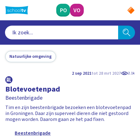
Ga
naar
PO
VO
hoofdinhoud
Natuurlijke omgeving
2 sep 2021
tot 28 mrt 2027
2.1k
Blotevoetenpad
Beestenbrigade
Tim en zijn beestenbrigade bezoeken een blotevoetenpad
in Groningen. Daar zijn superveel dieren die niet gestoord
mogen worden. Daarom gaan ze het pad fixen.
Beestenbrigade