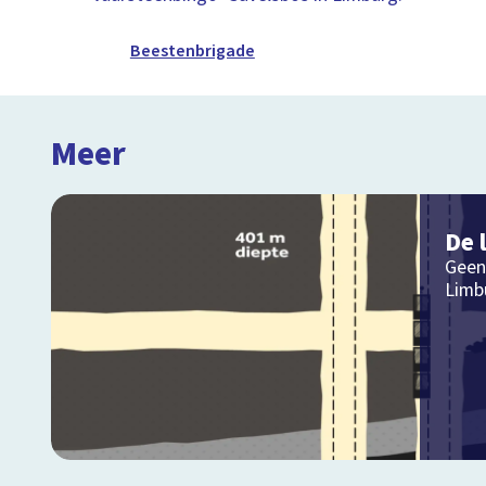
Beestenbrigade
Meer
De 
Geen
Limb