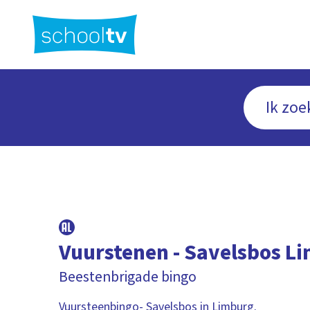
Ga
naar
hoofdinhoud
Vuurstenen - Savelsbos L
Beestenbrigade bingo
Vuursteenbingo- Savelsbos in Limburg.