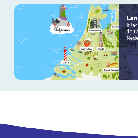
Lan
Inter
de tw
Nede