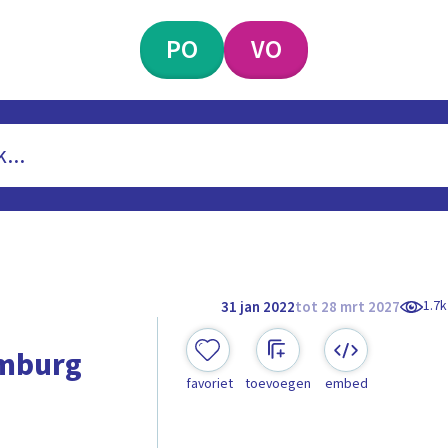
PO
VO
1.7k
31 jan 2022
tot 28 mrt 2027
imburg
favoriet
toevoegen
embed