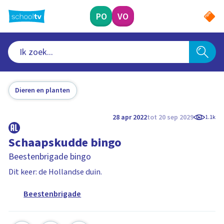
Ga
naar
PO
VO
hoofdinhoud
Dieren en planten
28 apr 2022
tot 20 sep 2029
1.1k
Schaapskudde bingo
Beestenbrigade bingo
Dit keer: de Hollandse duin.
Beestenbrigade