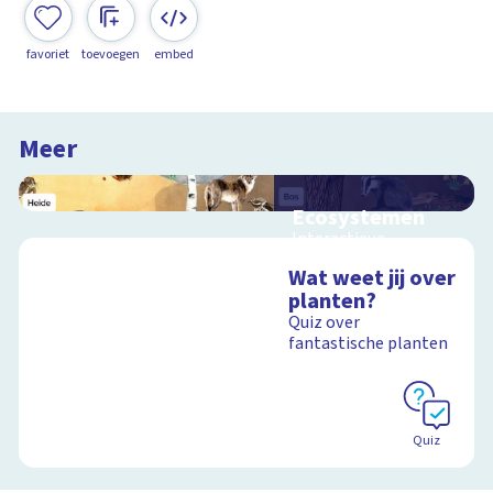
favoriet
toevoegen
embed
Meer
Ecosystemen
Interactieve
schoolplaat over de
Wat weet jij over
Veluwe
planten?
Quiz over
fantastische planten
Schoolplaat
Quiz