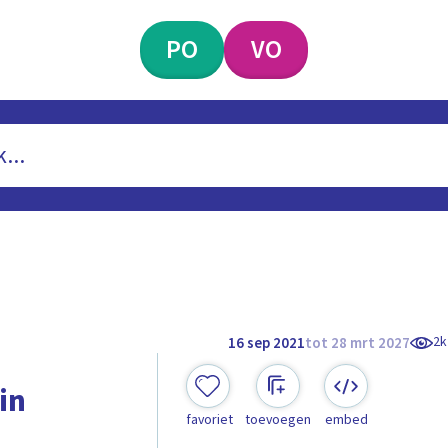
PO
VO
2k
16 sep 2021
tot 28 mrt 2027
in
favoriet
toevoegen
embed