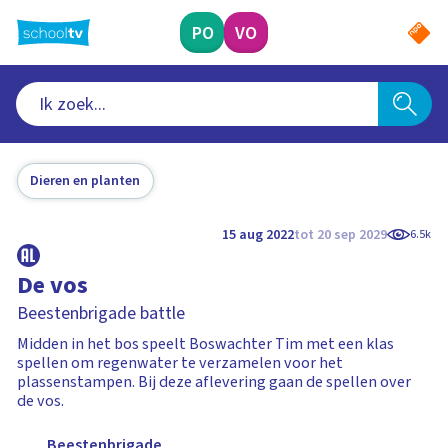
Ga
naar
PO
VO
hoofdinhoud
Dieren en planten
15 aug 2022
tot 20 sep 2029
6.5k
De vos
Beestenbrigade battle
Midden in het bos speelt Boswachter Tim met een klas
spellen om regenwater te verzamelen voor het
plassenstampen. Bij deze aflevering gaan de spellen over
de vos.
Beestenbrigade