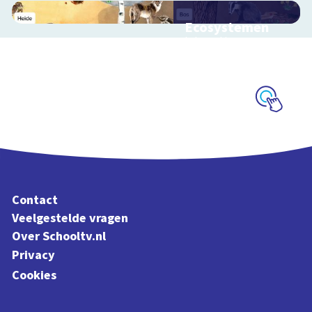
Ecosystemen
Interactieve
schoolplaat over de
Veluwe
Schoolplaat
Contact
Veelgestelde vragen
Over Schooltv.nl
Privacy
Cookies