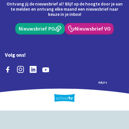
Ontvang jij de nieuwsbrief al? Blijf op de hoogte door je aan
te melden en ontvang elke maand een nieuwsbrief naar
keuze in je inbox!
Nieuwsbrief PO
Nieuwsbrief VO
Volg ons!
Extra's
Schooltv biedt meer
Quiz
Schoolplaat
Tijd