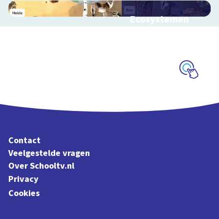
Ecosystemen
Interactieve
schoolplaat over de
Veluwe
Schoolplaat
Contact
Veelgestelde vragen
Over Schooltv.nl
Privacy
Cookies