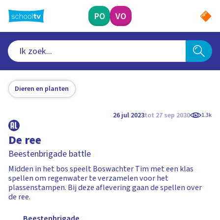
Ga
naar
PO
VO
hoofdinhoud
Dieren en planten
26 jul 2023
tot 27 sep 2030
1.3k
De ree
Beestenbrigade battle
Midden in het bos speelt Boswachter Tim met een klas
spellen om regenwater te verzamelen voor het
plassenstampen. Bij deze aflevering gaan de spellen over
de ree.
Beestenbrigade