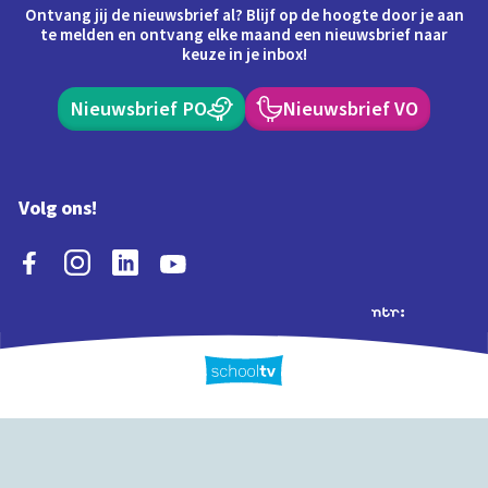
Ontvang jij de nieuwsbrief al? Blijf op de hoogte door je aan
te melden en ontvang elke maand een nieuwsbrief naar
keuze in je inbox!
Nieuwsbrief PO
Nieuwsbrief VO
Volg ons!
Extra's
Schooltv biedt meer
Quiz
Schoolplaat
Tijd