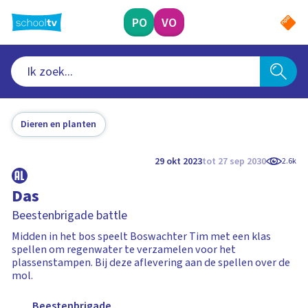
Ga
naar
PO
VO
hoofdinhoud
Dieren en planten
29 okt 2023
tot 27 sep 2030
2.6k
Das
Beestenbrigade battle
Midden in het bos speelt Boswachter Tim met een klas
spellen om regenwater te verzamelen voor het
plassenstampen. Bij deze aflevering aan de spellen over de
mol.
Beestenbrigade