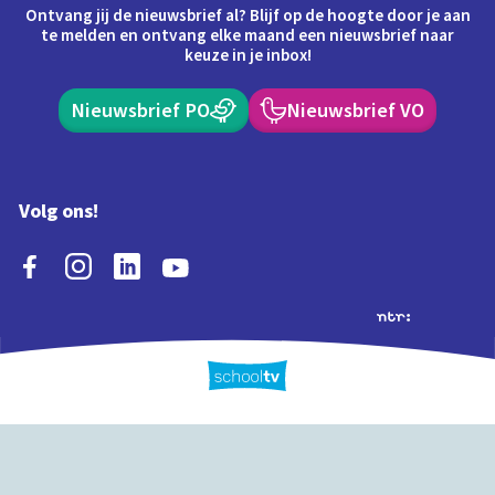
Ontvang jij de nieuwsbrief al? Blijf op de hoogte door je aan
te melden en ontvang elke maand een nieuwsbrief naar
keuze in je inbox!
Nieuwsbrief PO
Nieuwsbrief VO
Volg ons!
Extra's
Schooltv biedt meer
Quiz
Schoolplaat
Tijd