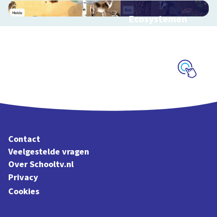
Ecosystemen
Interactieve
schoolplaat over de
Veluwe
Schoolplaat
Contact
Veelgestelde vragen
Over Schooltv.nl
Privacy
Cookies