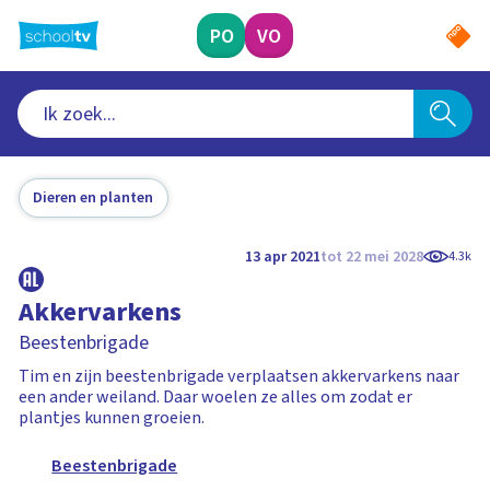
Ga
naar
PO
VO
hoofdinhoud
Dieren en planten
13 apr 2021
tot 22 mei 2028
4.3k
Akkervarkens
Beestenbrigade
Tim en zijn beestenbrigade verplaatsen akkervarkens naar
een ander weiland. Daar woelen ze alles om zodat er
plantjes kunnen groeien.
Beestenbrigade