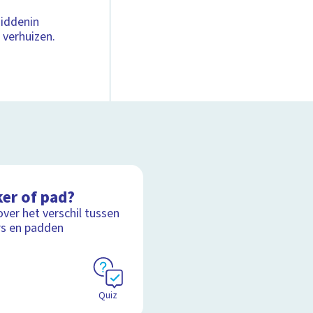
middenin
 verhuizen.
ker of pad?
over het verschil tussen
rs en padden
Quiz