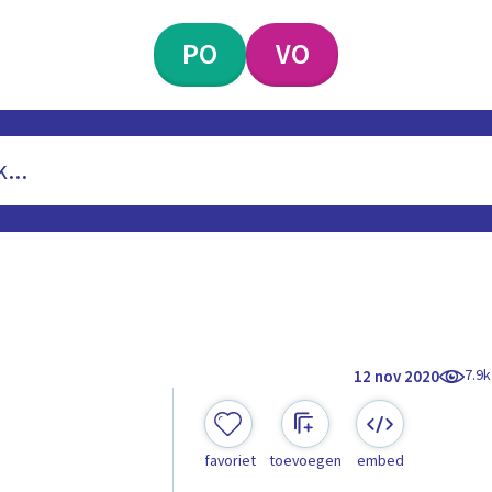
PO
VO
7.9k
12 nov 2020
favoriet
toevoegen
embed