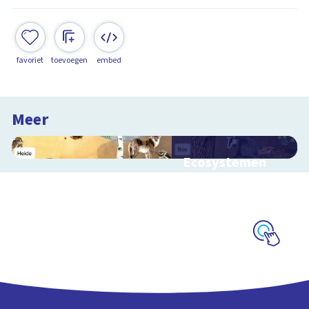
favoriet
toevoegen
embed
Meer
Ecosystemen
Interactieve
schoolplaat over de
Veluwe
Schoolplaat