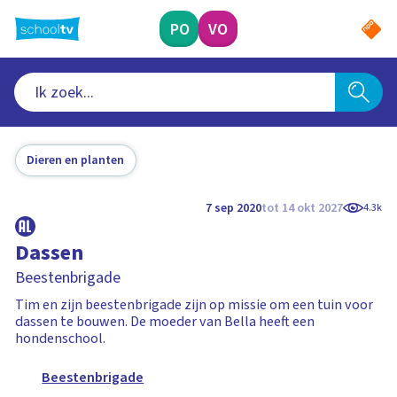
Ga
naar
PO
VO
hoofdinhoud
Dieren en planten
7 sep 2020
tot 14 okt 2027
4.3k
Dassen
Beestenbrigade
Tim en zijn beestenbrigade zijn op missie om een tuin voor
dassen te bouwen. De moeder van Bella heeft een
hondenschool.
Beestenbrigade