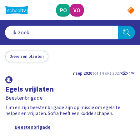
Ga
naar
PO
VO
hoofdinhoud
Dieren en planten
7 sep 2020
tot 14 okt 2027
7.9k
Egels vrijlaten
Beestenbrigade
Tim en zijn beestenbrigade zijn op missie om egels te
helpen en vrijlaten. Sofia heeft een kudde schapen.
Beestenbrigade