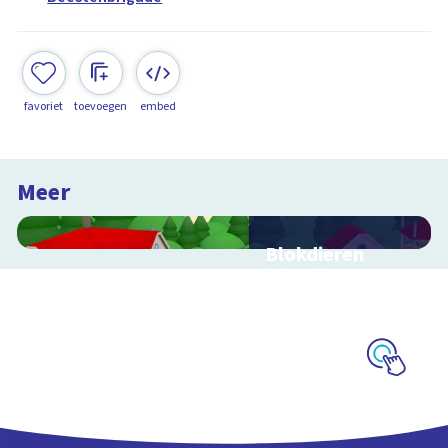
favoriet
toevoegen
embed
Meer
Blokdieren
Interactieve
schoolplaat van een
kinderboerderij
Schoolplaat