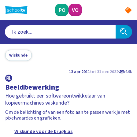
Ga
naar
PO
VO
hoofdinhoud
Wiskunde
13 apr 2011
tot 31 dec 2032
4.9k
Beeldbewerking
Hoe gebruikt een softwareontwikkelaar van
kopieermachines wiskunde?
Om de belichting of van een foto aan te passen werk je met
pixelwaardes en grafieken.
Wiskunde voor de brugklas