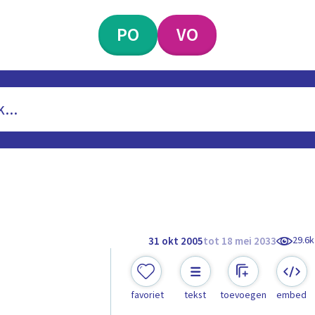
PO
VO
29.6k
31 okt 2005
tot 18 mei 2033
favoriet
tekst
toevoegen
embed