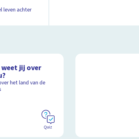
el leven achter
weet jij over
u?
over het land van de
s
Quiz