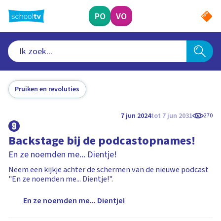
Ga
naar
PO
VO
hoofdinhoud
Pruiken en revoluties
7 jun 2024
tot 7 jun 2031
270
Backstage bij de podcastopnames!
En ze noemden me... Dientje!
Neem een kijkje achter de schermen van de nieuwe podcast
"En ze noemden me... Dientje!".
En ze noemden me... Dientje!