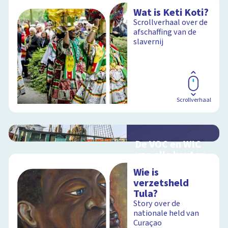
Wat is Keti Koti?
Scrollverhaal over de
afschaffing van de
slavernij
Scrollverhaal
De VOC en WIC
van alle kanten
Handel en oorlog
Wie is
over zee
verzetsheld
Tula?
Story over de
nationale held van
Schoolplaat
Curaçao