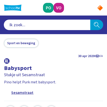
Ga
naar
PO
VO
hoofdinhoud
Sport en beweging
30 apr 2020
1k
Babysport
Stukje uit Sesamstraat
Pino helpt Purk met babysport.
Sesamstraat