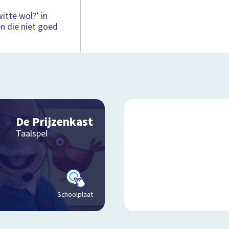
witte wol?’ in
en die niet goed
De Prijzenkast
Taalspel
Schoolplaat