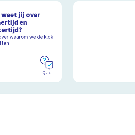
weet jij over
ertijd en
ertijd?
over waarom we de klok
tten
Quiz