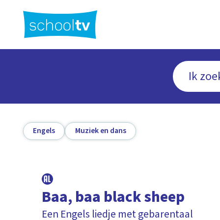
Ga
naar
hoofdinhoud
Engels
Muziek en dans
Baa, baa black sheep
Een Engels liedje met gebarentaal