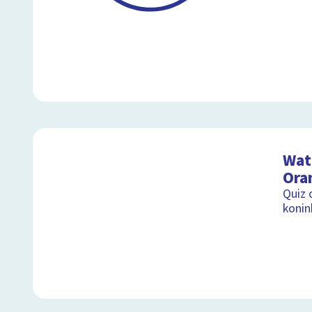
Wat 
Ora
Quiz 
konink