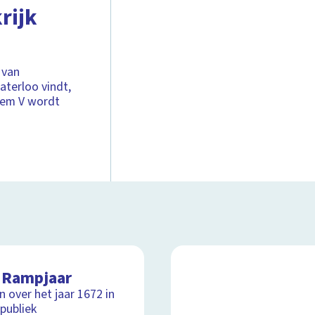
rijk
 van
aterloo vindt,
llem V wordt
 Rampjaar
jn over het jaar 1672 in
publiek