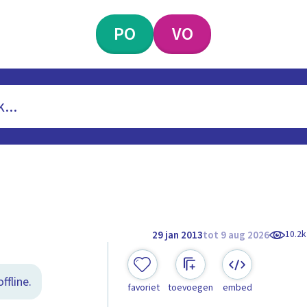
PO
VO
10.2k
29 jan 2013
tot 9 aug 2026
ffline.
favoriet
toevoegen
embed