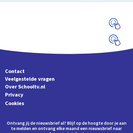
Gogh
schoolplaat over het
Interactieve
werk van Escher
schoolplaat over het
leven van Vincent van
Gogh
Schoolplaat
Schoolplaat
Contact
Veelgestelde vragen
Over Schooltv.nl
Privacy
Cookies
Ontvang jij de nieuwsbrief al? Blijf op de hoogte door je aan
te melden en ontvang elke maand een nieuwsbrief naar