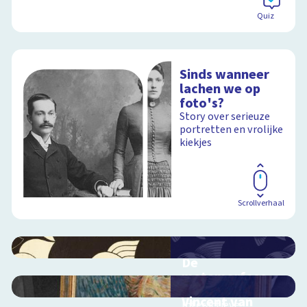
Quiz
Sinds wanneer
lachen we op
foto's?
Story over serieuze
portretten en vrolijke
kiekjes
Scrollverhaal
De
metamorfose
van Escher
Vincent van
Interactieve