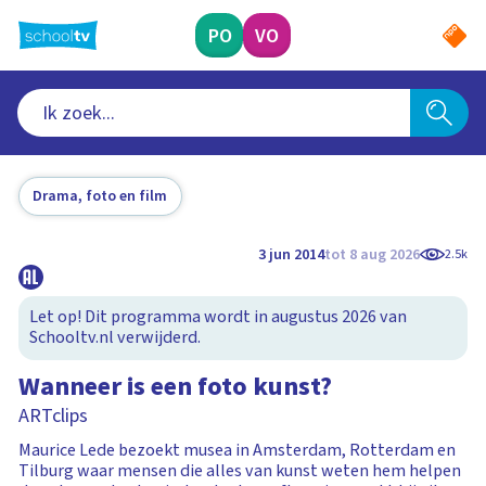
Ga
naar
PO
VO
hoofdinhoud
Drama, foto en film
3 jun 2014
tot 8 aug 2026
2.5k
Let op! Dit programma wordt in augustus 2026 van
Schooltv.nl verwijderd.
Wanneer is een foto kunst?
ARTclips
Maurice Lede bezoekt musea in Amsterdam, Rotterdam en
Tilburg waar mensen die alles van kunst weten hem helpen