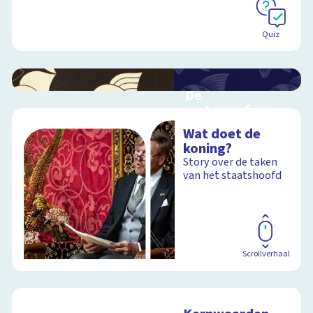
Quiz
De
metamorfose
van Escher
Wat doet de
Interactieve
koning?
schoolplaat over het
Story over de taken
werk van Escher
van het staatshoofd
Schoolplaat
Scrollverhaal