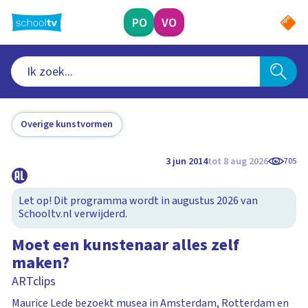
Ga
naar
PO
VO
hoofdinhoud
Overige kunstvormen
3 jun 2014
tot 8 aug 2026
705
Let op! Dit programma wordt in augustus 2026 van
Schooltv.nl verwijderd.
Moet een kunstenaar alles zelf
maken?
ARTclips
Maurice Lede bezoekt musea in Amsterdam, Rotterdam en