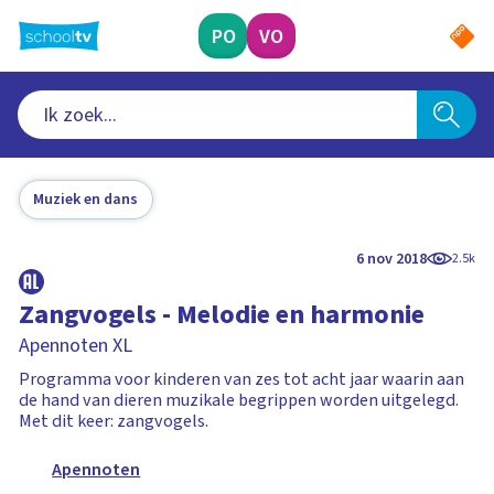
Ga
naar
PO
VO
hoofdinhoud
Muziek en dans
6 nov 2018
2.5k
Zangvogels - Melodie en harmonie
Apennoten XL
Programma voor kinderen van zes tot acht jaar waarin aan
de hand van dieren muzikale begrippen worden uitgelegd.
Met dit keer: zangvogels.
Apennoten