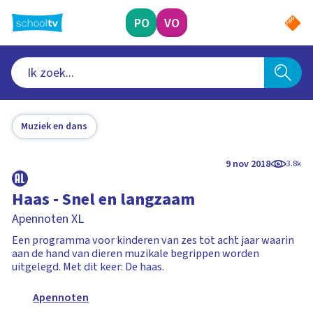
Ga
naar
PO
VO
hoofdinhoud
Muziek en dans
9 nov 2018
3.8k
Haas - Snel en langzaam
Apennoten XL
Een programma voor kinderen van zes tot acht jaar waarin
aan de hand van dieren muzikale begrippen worden
uitgelegd. Met dit keer: De haas.
Apennoten