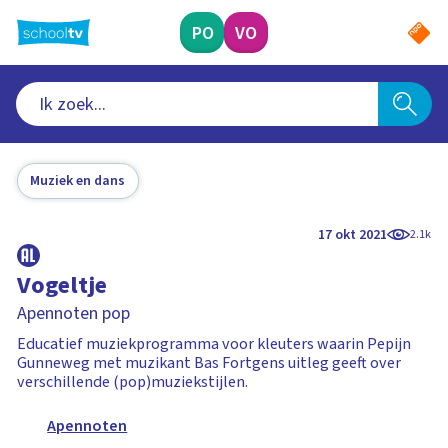
Ga
naar
PO
VO
hoofdinhoud
Muziek en dans
17 okt 2021
2.1k
Vogeltje
Apennoten pop
Educatief muziekprogramma voor kleuters waarin Pepijn
Gunneweg met muzikant Bas Fortgens uitleg geeft over
verschillende (pop)muziekstijlen.
Apennoten