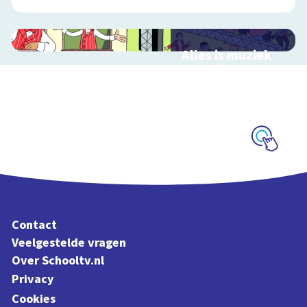
Alles is muziek
Interactieve
schoolplaat over
muziekinstrumenten
en muziekstijlen
Schoolplaat
Contact
Veelgestelde vragen
Over Schooltv.nl
Privacy
Cookies