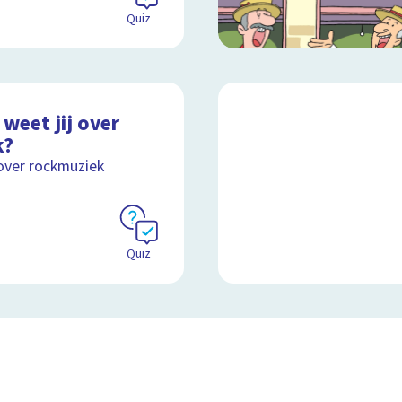
Quiz
weet jij over
k?
over rockmuziek
Quiz