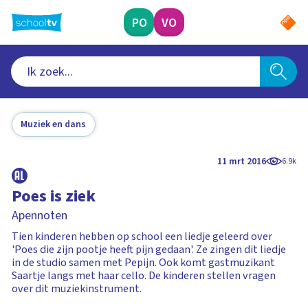
Ga
naar
PO
VO
hoofdinhoud
Muziek en dans
11 mrt 2016
6.9k
Poes is ziek
Apennoten
Tien kinderen hebben op school een liedje geleerd over
'Poes die zijn pootje heeft pijn gedaan'. Ze zingen dit liedje
in de studio samen met Pepijn. Ook komt gastmuzikant
Saartje langs met haar cello. De kinderen stellen vragen
over dit muziekinstrument.