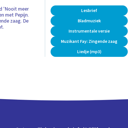
rd 'Nooit meer
Lesbrief
men met Pepijn.
ende zaag. De
Bladmuziek
t.
Instrumentale versie
Muzikant Fay: Zingende zaag
Liedje (mp3)