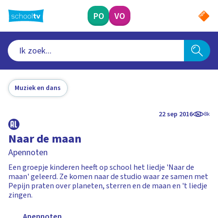
Ga
naar
PO
VO
hoofdinhoud
Muziek en dans
22 sep 2016
8k
Naar de maan
Apennoten
Een groepje kinderen heeft op school het liedje 'Naar de
maan' geleerd. Ze komen naar de studio waar ze samen met
Pepijn praten over planeten, sterren en de maan en 't liedje
zingen.
Apennoten