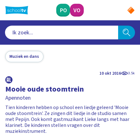
Ga
naar
PO
VO
hoofdinhoud
Muziek en dans
10 okt 2016
3.5k
Mooie oude stoomtrein
Apennoten
Tien kinderen hebben op school een liedje geleerd 'Mooie
oude stoomtrein'. Ze zingen dit liedje in de studio samen
met Pepijn. Ook komt gastmuzikant Lieke langs met haar
klarinet. De kinderen stellen vragen over dit
muziekinstrument.