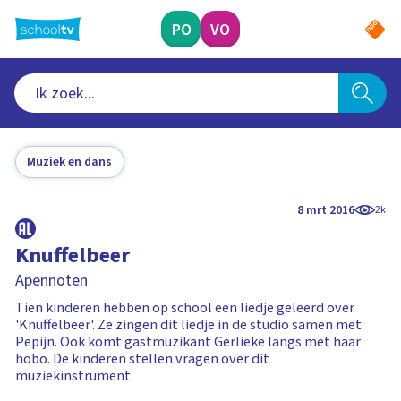
Ga
naar
PO
VO
hoofdinhoud
Muziek en dans
8 mrt 2016
2k
Knuffelbeer
Apennoten
Tien kinderen hebben op school een liedje geleerd over
'Knuffelbeer'. Ze zingen dit liedje in de studio samen met
Pepijn. Ook komt gastmuzikant Gerlieke langs met haar
hobo. De kinderen stellen vragen over dit
muziekinstrument.