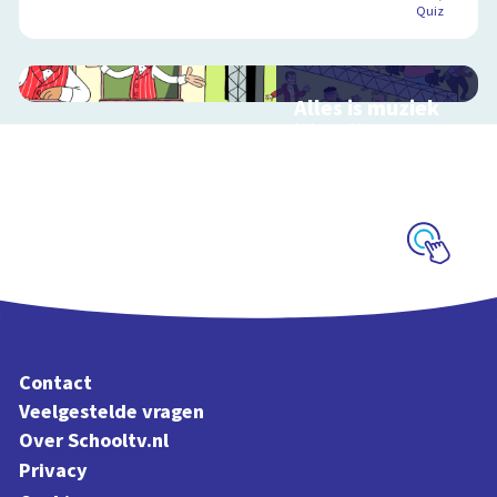
Quiz
Alles is muziek
Interactieve
schoolplaat over
muziekinstrumenten
en muziekstijlen
Schoolplaat
Contact
Veelgestelde vragen
Over Schooltv.nl
Privacy