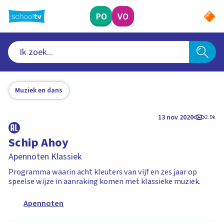
Ga
naar
PO
VO
hoofdinhoud
Muziek en dans
13 nov 2020
2.9k
Schip Ahoy
Apennoten Klassiek
Programma waarin acht kleuters van vijf en zes jaar op
speelse wijze in aanraking komen met klassieke muziek.
Apennoten