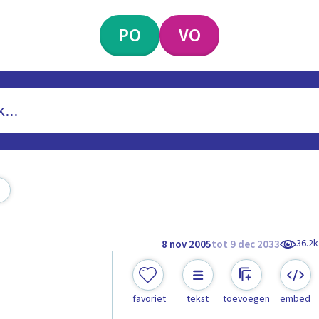
PO
VO
36.2k
8 nov 2005
tot 9 dec 2033
favoriet
tekst
toevoegen
embed