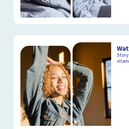
Wat
Story
vitam