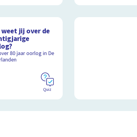
weet jij over de
htigjarige
log?
over 80 jaar oorlog in De
rlanden
Quiz