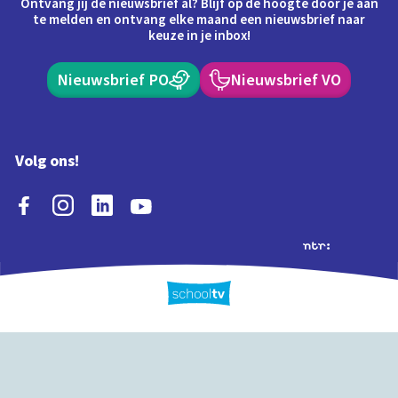
Ontvang jij de nieuwsbrief al? Blijf op de hoogte door je aan
te melden en ontvang elke maand een nieuwsbrief naar
keuze in je inbox!
Nieuwsbrief PO
Nieuwsbrief VO
Volg ons!
Extra's
Schooltv biedt meer
Quiz
Schoolplaat
Tijd