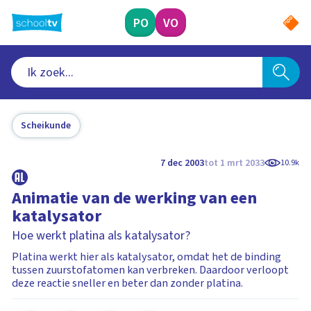
Ga
naar
PO
VO
hoofdinhoud
Scheikunde
7 dec 2003
tot 1 mrt 2033
10.9k
Animatie van de werking van een
katalysator
Hoe werkt platina als katalysator?
Platina werkt hier als katalysator, omdat het de binding
tussen zuurstofatomen kan verbreken. Daardoor verloopt
deze reactie sneller en beter dan zonder platina.