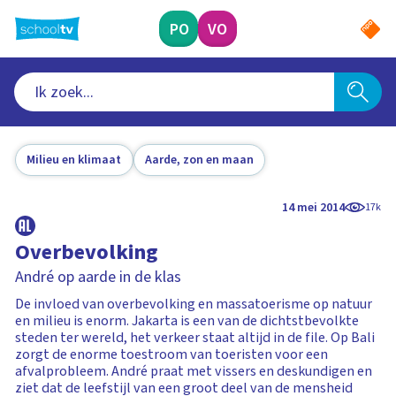
Ga
naar
PO
VO
hoofdinhoud
Milieu en klimaat
Aarde, zon en maan
14 mei 2014
17k
Overbevolking
André op aarde in de klas
De invloed van overbevolking en massatoerisme op natuur
en milieu is enorm. Jakarta is een van de dichtstbevolkte
steden ter wereld, het verkeer staat altijd in de file. Op Bali
zorgt de enorme toestroom van toeristen voor een
afvalprobleem. André praat met vissers en deskundigen en
ziet dat de leefstijl van een groot deel van de mensheid