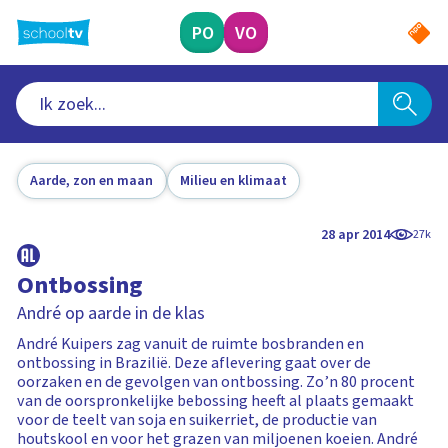
Ga
naar
PO
VO
hoofdinhoud
Aarde, zon en maan
Milieu en klimaat
28 apr 2014
27k
Ontbossing
André op aarde in de klas
André Kuipers zag vanuit de ruimte bosbranden en
ontbossing in Brazilië. Deze aflevering gaat over de
oorzaken en de gevolgen van ontbossing. Zo’n 80 procent
van de oorspronkelijke bebossing heeft al plaats gemaakt
voor de teelt van soja en suikerriet, de productie van
houtskool en voor het grazen van miljoenen koeien. André