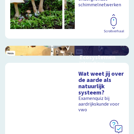
schimmelnetwerken
Scrollverhaal
Ecosystemen
Interactieve
schoolplaat over de
Wat weet jij over
Veluwe
de aarde als
natuurlijk
systeem?
Schoolplaat
Examenquiz bij
aardrijkskunde voor
vwo