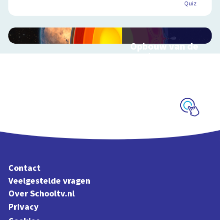
Quiz
Opbouw van de
aarde
Interactieve
schoolplaat over
aardlagen
Schoolplaat
Contact
Veelgestelde vragen
Over Schooltv.nl
Privacy