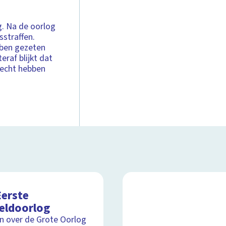
. Na de oorlog
sstraffen.
bben gezeten
raf blijkt dat
lecht hebben
Eerste
eldoorlog
ijn over de Grote Oorlog