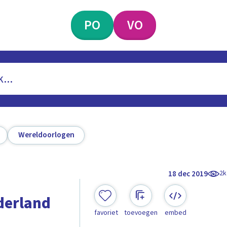
PO
VO
Wereldoorlogen
2k
18 dec 2019
derland
favoriet
toevoegen
embed