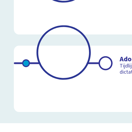
Adol
Tijdli
dicta