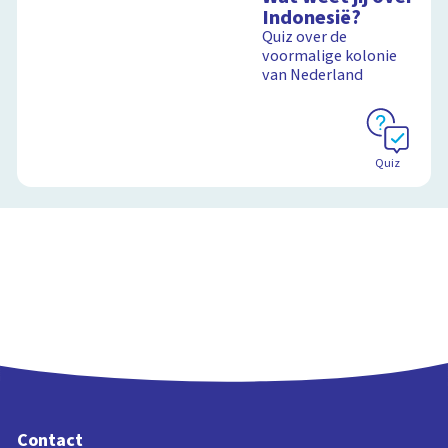
over zee
Indonesië?
Quiz over de
voormalige kolonie
van Nederland
Schoolplaat
Quiz
Contact