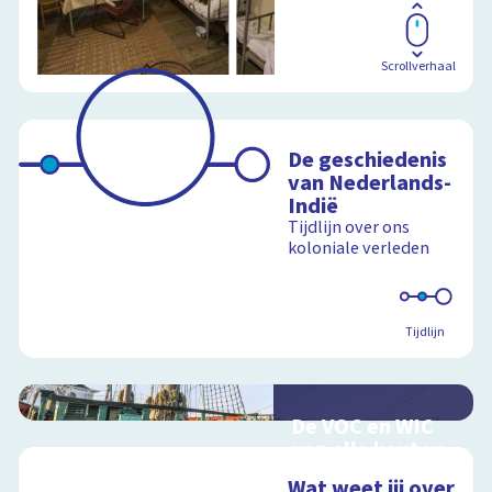
Scrollverhaal
De geschiedenis
van Nederlands-
Indië
Tijdlijn over ons
koloniale verleden
Tijdlijn
De VOC en WIC
van alle kanten
Handel en oorlog
Wat weet jij over