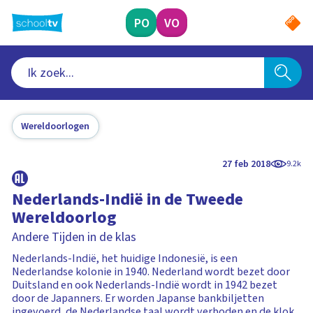
Ga
naar
PO
VO
hoofdinhoud
Wereldoorlogen
27 feb 2018
9.2k
Nederlands-Indië in de Tweede
Wereldoorlog
Andere Tijden in de klas
Nederlands-Indië, het huidige Indonesië, is een
Nederlandse kolonie in 1940. Nederland wordt bezet door
Duitsland en ook Nederlands-Indië wordt in 1942 bezet
door de Japanners. Er worden Japanse bankbiljetten
ingevoerd, de Nederlandse taal wordt verboden en de klok