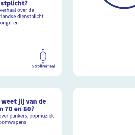
stplicht?
lverhaal over de
landse dienstplicht
jongeren
Scrollverhaal
weet jij van de
n 70 en 80?
over punkers, popmuziek
toomwapens