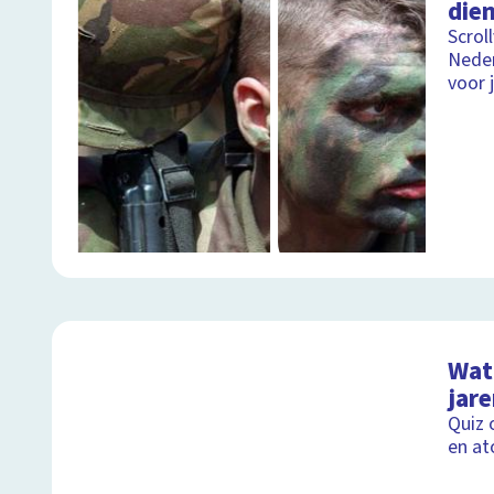
dien
Scrol
Neder
voor 
Wat 
jare
Quiz 
en a