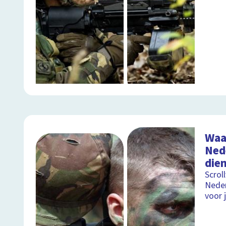
Waa
Ned
dien
Scrol
Neder
voor 