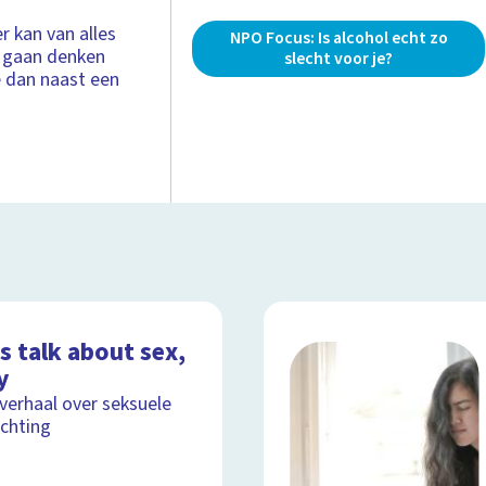
er kan van alles
NPO Focus: Is alcohol echt zo
er gaan denken
slecht voor je?
e dan naast een
s talk about sex,
y
lverhaal over seksuele
ichting