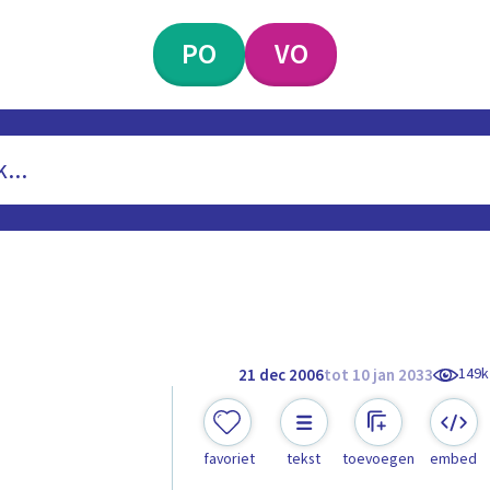
PO
VO
149k
21 dec 2006
tot 10 jan 2033
favoriet
tekst
toevoegen
embed