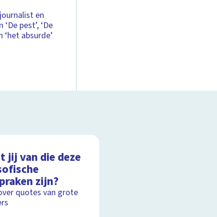
journalist en
 ‘De pest’, ‘De
an ‘het absurde’
 jij van die deze
sofische
praken zijn?
over quotes van grote
rs