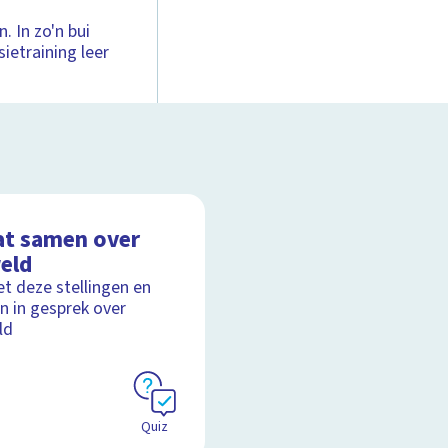
. In zo'n bui
ietraining leer
at samen over
eld
t deze stellingen en
n in gesprek over
ld
Quiz