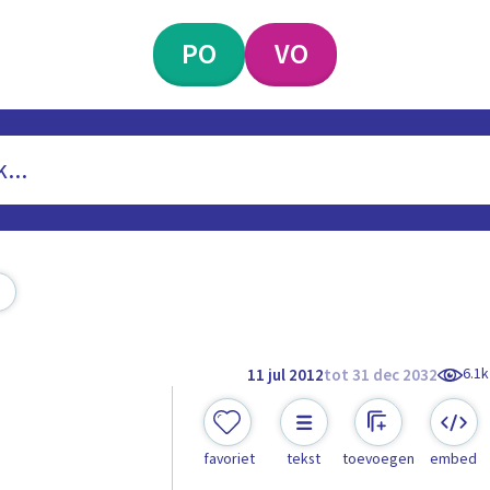
PO
VO
6.1k
11 jul 2012
tot 31 dec 2032
favoriet
tekst
toevoegen
embed