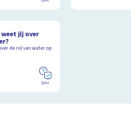
Quiz
weet jij over
er?
over de rol van water op
e
Quiz