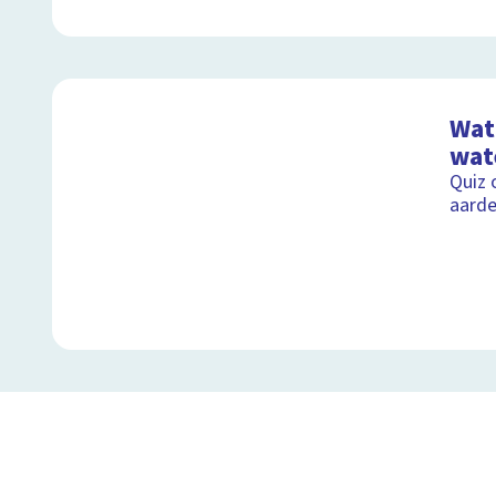
Wat 
wat
Quiz 
aard