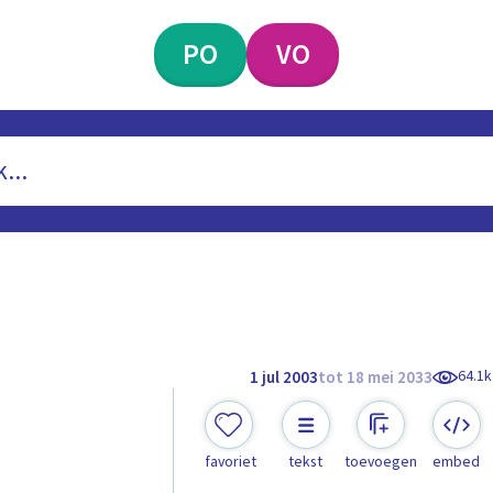
PO
VO
64.1k
1 jul 2003
tot 18 mei 2033
favoriet
tekst
toevoegen
embed