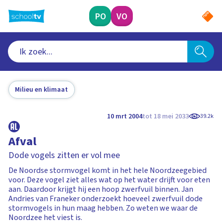
Ga
naar
PO
VO
hoofdinhoud
Milieu en klimaat
10 mrt 2004
tot 18 mei 2033
39.2k
Afval
Dode vogels zitten er vol mee
De Noordse stormvogel komt in het hele Noordzeegebied
voor. Deze vogel ziet alles wat op het water drijft voor eten
aan. Daardoor krijgt hij een hoop zwerfvuil binnen. Jan
Andries van Franeker onderzoekt hoeveel zwerfvuil dode
stormvogels in hun maag hebben. Zo weten we waar de
Noordzee het viest is.