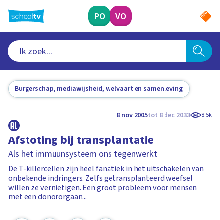
Ga
naar
PO
VO
hoofdinhoud
Burgerschap, mediawijsheid, welvaart en samenleving
8 nov 2005
tot 8 dec 2033
8.5k
Afstoting bij transplantatie
Als het immuunsysteem ons tegenwerkt
De T-killercellen zijn heel fanatiek in het uitschakelen van
onbekende indringers. Zelfs getransplanteerd weefsel
willen ze vernietigen. Een groot probleem voor mensen
met een donororgaan...